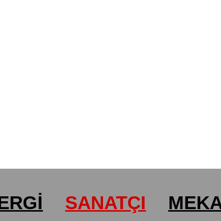
ERGİ
SANATÇI
MEK