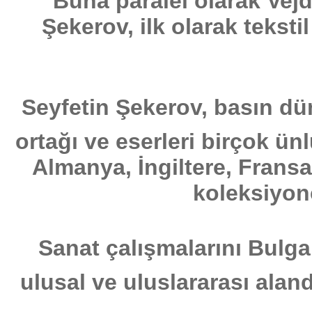
Buna paralel olarak Vejd
Şekerov, ilk olarak teksti
Seyfetin Şekerov, basın dü
ortağı ve eserleri birçok ün
Almanya, İngiltere, Frans
koleksiyonc
Sanat çalışmalarını Bulga
ulusal ve uluslararası aland