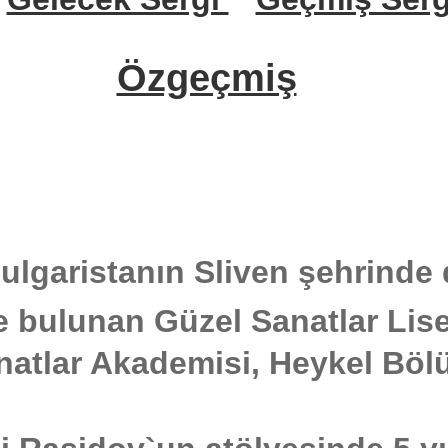
Özgeçmiş
ulgaristanın Sliven şehrinde
e bulunan Güzel Sanatlar Lis
natlar Akademisi, Heykel Bö