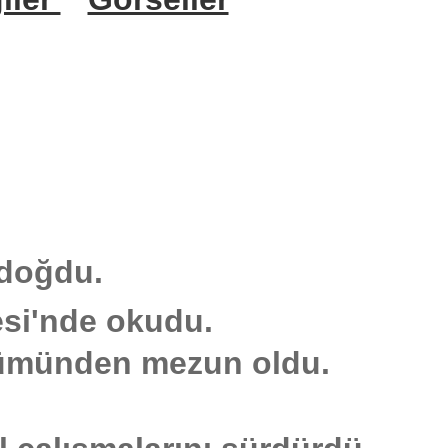
 doğdu.
esi'nde okudu.
lümünden mezun oldu.