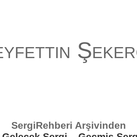
yfettin Şeke
SergiRehberi Arşivinden
Gelecek Sergi
Geçmiş Serg