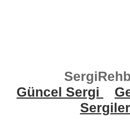
SergiRehb
Güncel Sergi
Ge
Sergile