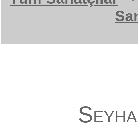
San
Seyha