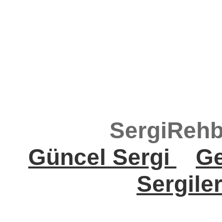
SergiRehb
Güncel Sergi
Ge
Sergile