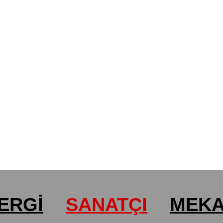
ERGİ
SANATÇI
MEK