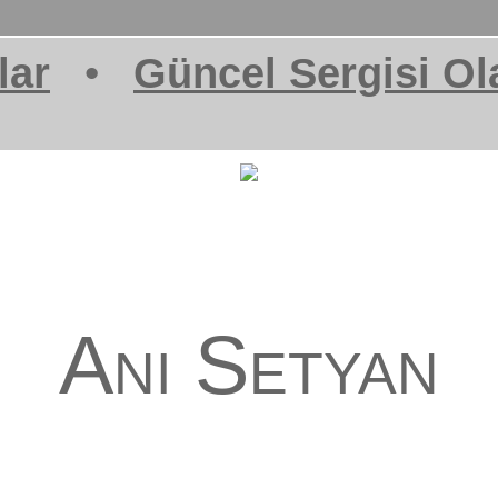
lar
•
Güncel Sergisi Ol
Ani Setyan