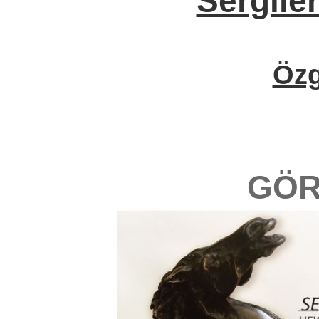
Sergile
Öz
GÖR