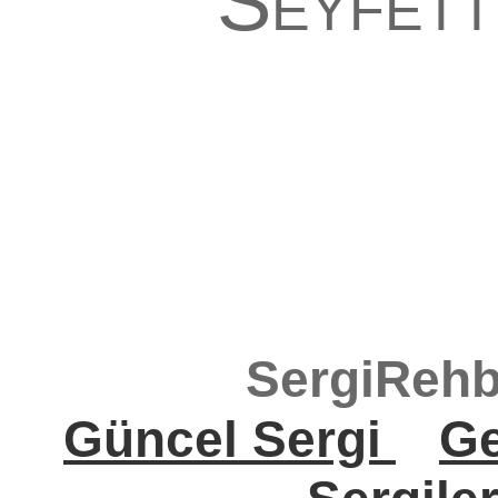
Seyfett
SergiRehb
Güncel Sergi
Ge