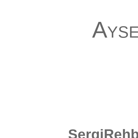
Ayse
SergiRehb