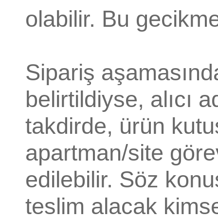
olabilir. Bu gecik
Sipariş aşamasında
belirtildiyse, alıc
takdirde, ürün kutu
apartman/site görev
edilebilir. Söz kon
teslim alacak kims