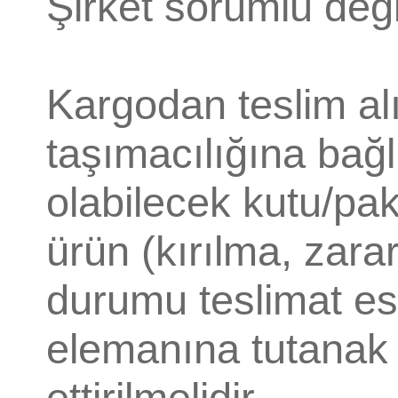
Şirket sorumlu değil
Kargodan teslim a
taşımacılığına bağl
olabilecek kutu/pa
ürün (kırılma, zara
durumu teslimat e
elemanına tutanak t
ettirilmelidir.