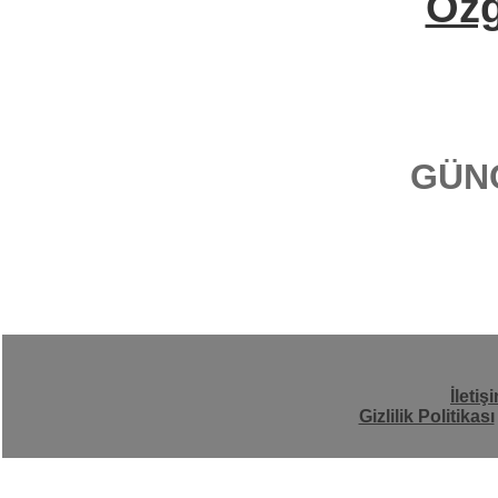
Öz
GÜN
İletiş
Gizlilik Politikası