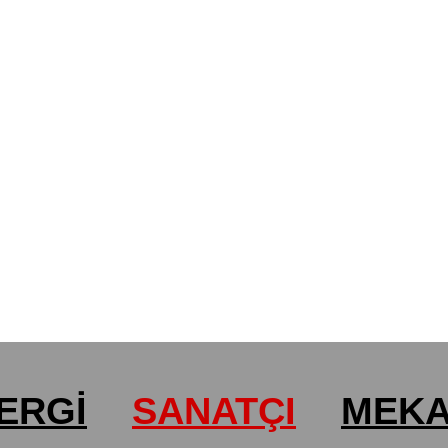
ERGİ
SANATÇI
MEK