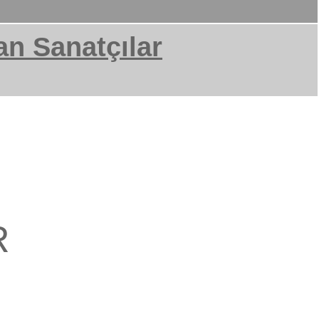
an Sanatçılar
r