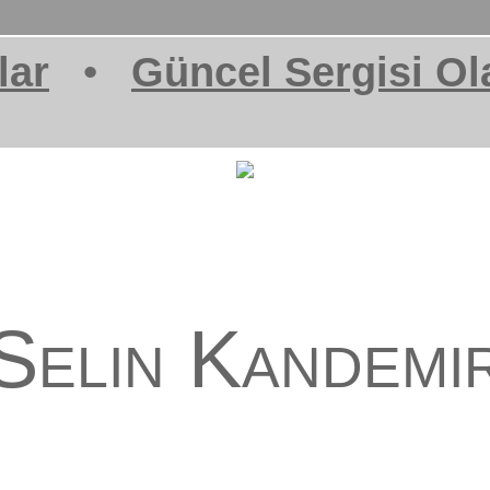
lar
•
Güncel Sergisi Ol
Selin Kandemi