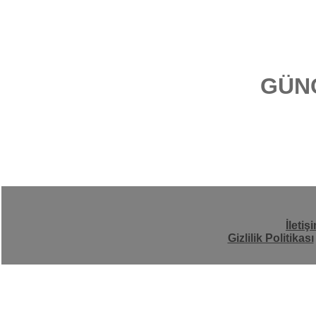
GÜN
İletiş
Gizlilik Politikası